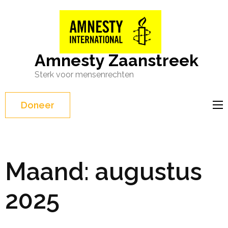
Ga
naar
inhoud
(Druk
Amnesty Zaanstreek
enter)
Sterk voor mensenrechten
Doneer
Maand:
augustus
2025