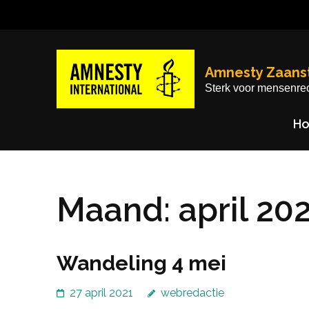
Ga
naar
inhoud
(Druk
Amnesty Zaans
enter)
Sterk voor mensenre
H
Maand:
april 20
Wandeling 4 mei
27 april 2021
webredactie