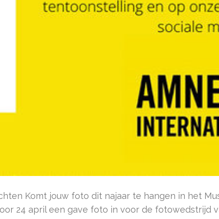
chten Komt jouw foto dit najaar te hangen in het M
or 24 april een gave foto in voor de fotowedstrijd