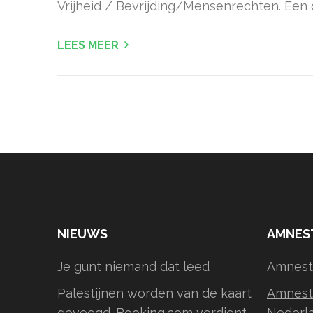
Vrijheid / Bevrijding/Mensenrechten. Een 
LEES MEER
NIEUWS
AMNES
Je gunt niemand dat leed
Amnesty
Palestijnen worden van de kaart
Amnesty
geveegd. Booking.com verdient
Nederl