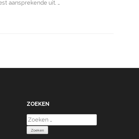
est aansprekende uit. …
ZOEKEN
Zoeken
naar: