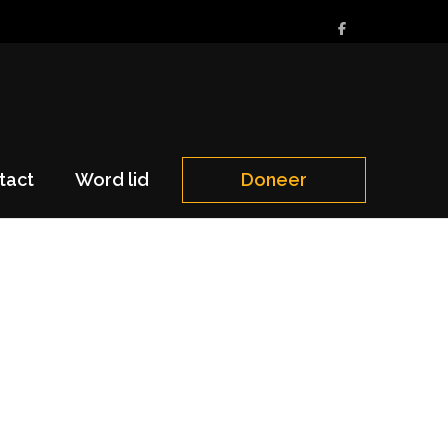
tact
Word lid
Doneer