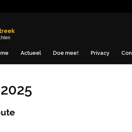
treek
chten
ome
Actueel
Doe mee!
Privacy
Con
 2025
oute