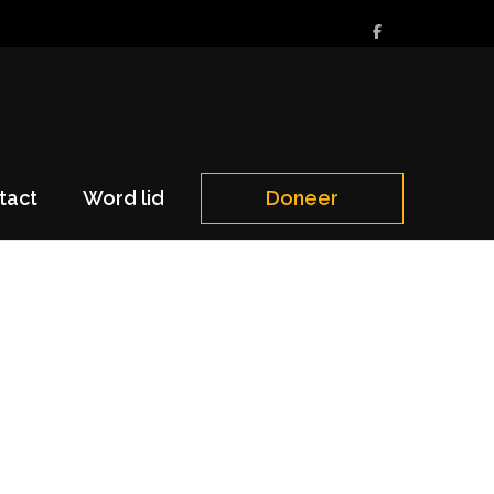
tact
Word lid
Doneer