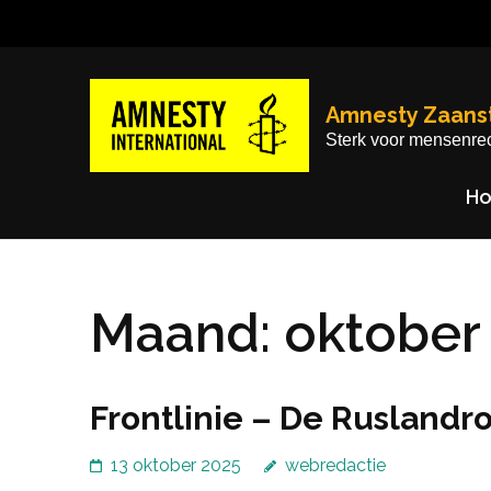
Ga
naar
inhoud
(Druk
Amnesty Zaans
enter)
Sterk voor mensenre
H
Maand:
oktober
Frontlinie – De Ruslandr
13 oktober 2025
webredactie